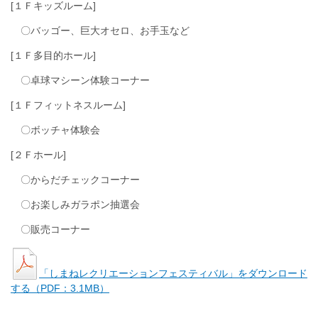
[１Ｆキッズルーム]
〇バッゴー、巨大オセロ、お手玉など
[１Ｆ多目的ホール]
〇卓球マシーン体験コーナー
[１Ｆフィットネスルーム]
〇ボッチャ体験会
[２Ｆホール]
〇からだチェックコーナー
〇お楽しみガラポン抽選会
〇販売コーナー
「しまねレクリエーションフェスティバル」をダウンロード
する（PDF：3.1MB）