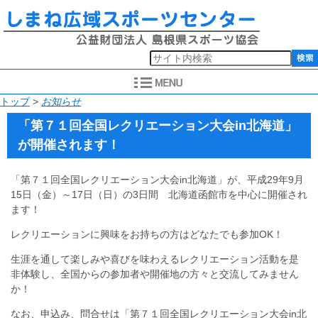
このページの本文へ
現
トップ
>
お知らせ
在
「第７１回全国レクリエーション大会in北海道」
の
が開催されます！
位
置：
「第７１回全国レクリエーション大会in北海道」が、平成29年9月
15日（金）～17日（日）の3日間 北海道函館市を中心に開催され
ます！
レクリエーションに興味をお持ちの方はどなたでも参加OK！
生涯を通して楽しみや喜びを味わえるレクリエーション活動を是
非体験し、全国からの参加者や開催地の方々と交流してみません
か！
なお、申込み、問合せは「第７１回全国レクリエーション大会in北