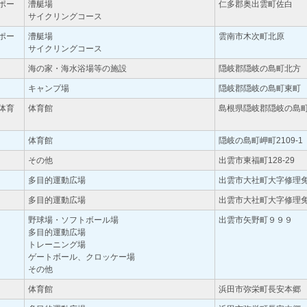
ポー
漕艇場
仁多郡奥出雲町佐白
サイクリングコース
ポー
漕艇場
雲南市木次町北原
サイクリングコース
海の家・海水浴場等の施設
隠岐郡隠岐の島町北方
キャンプ場
隠岐郡隠岐の島町東町
体育
体育館
島根県隠岐郡隠岐の島町
体育館
隠岐の島町岬町2109-1
その他
出雲市東福町128-29
多目的運動広場
出雲市大社町大字修理免1
多目的運動広場
出雲市大社町大字修理免7
野球場・ソフトボール場
出雲市矢野町９９９
多目的運動広場
トレーニング場
ゲートボール、クロッケー場
その他
体育館
浜田市弥栄町長安本郷