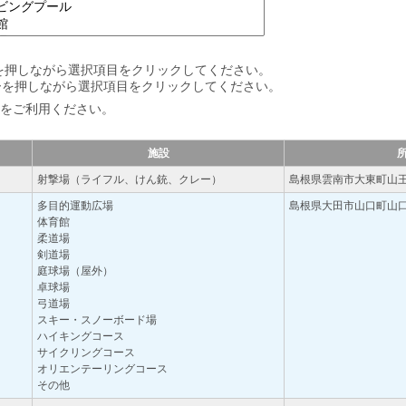
」キーを押しながら選択項目をクリックしてください。
」キーを押しながら選択項目をクリックしてください。
をご利用ください。
施設
射撃場（ライフル、けん銃、クレー）
島根県雲南市大東町山
多目的運動広場
島根県大田市山口町山口16
体育館
柔道場
剣道場
庭球場（屋外）
卓球場
弓道場
スキー・スノーボード場
ハイキングコース
サイクリングコース
オリエンテーリングコース
その他