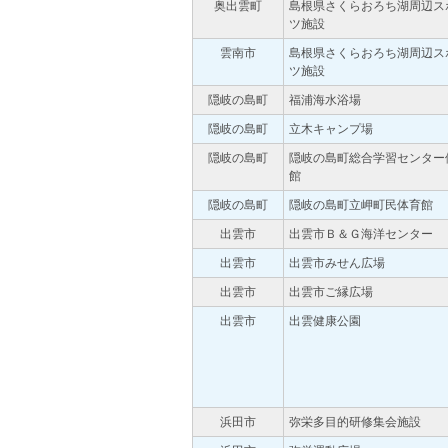
奥出雲町
島根県さくらおろち湖周辺ス
ツ施設
雲南市
島根県さくらおろち湖周辺ス
ツ施設
隠岐の島町
福浦海水浴場
隠岐の島町
立木キャンプ場
隠岐の島町
隠岐の島町総合学習センター
館
隠岐の島町
隠岐の島町立岬町民体育館
出雲市
出雲市Ｂ＆Ｇ海洋センター
出雲市
出雲市みせん広場
出雲市
出雲市ご縁広場
出雲市
出雲健康公園
浜田市
弥栄多目的研修集会施設