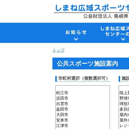
このページの本文へ
現
トップ
在
の
公共スポーツ施設案内
位
置：
市町村選択（複数選択可）
施